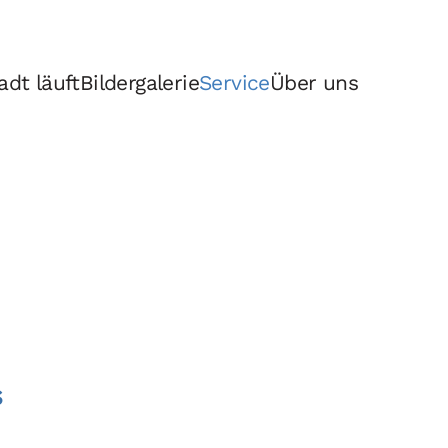
dt läuft
Bildergalerie
Service
Über uns
s